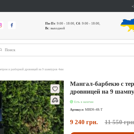
+
Пн-Пт
: 9:00 - 18:00,
Сб
: 9:00 - 18:00,
Вс
: выходной
етром и разборной дровницей на 9 шампуров 4мм
Мангал-барбекю с те
дровницей на 9 шамп
Есть в наличии
Артикул:
МBD9-4R-T
9 240 грн.
11 550 грн