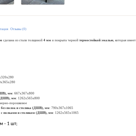
тация
Отзывы (0)
ом
сделана из стали толщиной
4 мм
и покрыта черной
термостойкой эмалью
, которая имее
0х320х280
90х365х280
ДШВ), мм
: 667х367х800
 (ДШВ), мм
: 1262х565х800
имерно-порошковое
без полок и столика (ДШВ), мм
: 790х367х1065
 с полками и столиком (ДШВ), мм
: 1262х565х1065
 - 1 шт;