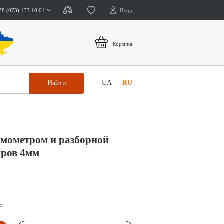
38 (073) 137 10 01
Вход
Корзина
UA
RU
Найти
рмометром и разборной
уров 4мм
.