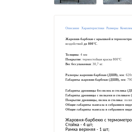
Описание
Характеристики
Размеры
Комплек
Жаровня-барбекю с крышкой и термометр
воздействий
до 800°C
.
Толщина
: 4 мм
Покрытие
: термостойкая краска 800°С
Вес без упаковки
: 30,7 кг.
Размеры жаровни-барбекю (ДШВ), мм
: 62
Габариты жаровни-барбекю (ДШВ), мм
: 7
Габариты дровницы без полок и столика (
Габариты дровницы с полками и столиком
Покрытие дровницы, полок и столика
: пол
Общие габариты мангала в собранном виде 
Общие габариты мангала в собранном виде
Жаровня-барбекю с термометром
Стойка - 4 шт;
Рамка верхняя - 1 шт;