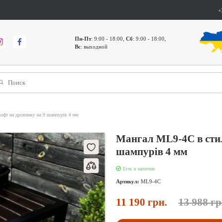
+
Пн-Пт
: 9:00 - 18:00,
Сб
: 9:00 - 18:00,
Вс
: выходной
офт на дровнику на 9 шампурів 4 мм
Мангал ML9-4С в стил
шампурів 4 мм
Есть в наличии
Артикул:
ML9-4С
11 190 грн.
13 988 гр