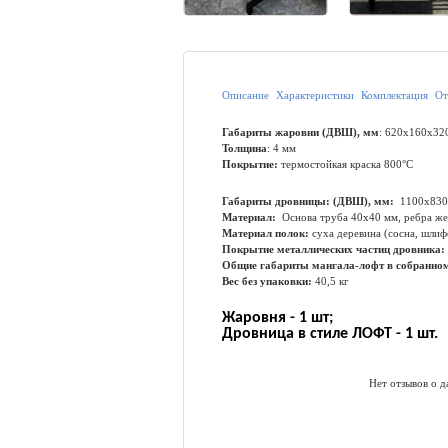
Описание
Характеристики
Комплектация
От
Габариты жаровни (ДВШ), мм
: 620х160х32
Толщина
: 4 мм
Покрытие:
термостойкая краска 800°С
Габариты дровницы: (ДВШ), мм:
1100х830
Материал:
Основа труба 40х40 мм, ребра же
Материал полок:
суха деревина (сосна, шли
Покрытие металлических частиц дровника:
Общие габариты мангала-лофт в собранном
Вес без упаковки:
40,5 кг
Жаровня - 1 шт;
Дровница в стиле ЛОФТ - 1 шт.
Нет отзывов о д