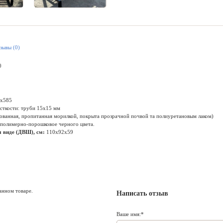
зывы (0)
0
х585
сткости: труби 15х15 мм
фованная, пропитанная морилкой, покрыта прозрачной почвой та полиуретановым лаком)
полимерно-порошковое черного цвета.
 виде (ДВШ), см:
110х92х59
анном товаре.
Написать отзыв
Ваше имя: