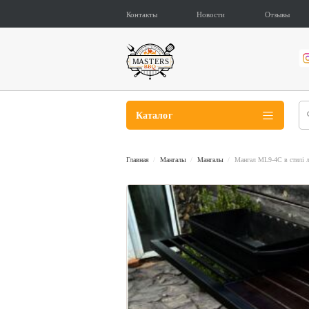
Контакты
Новости
Отзывы
Каталог
Главная
Мангалы
Мангалы
Мангал ML9-4С в стилі л