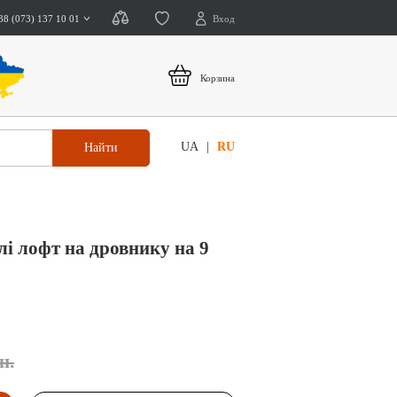
38 (073) 137 10 01
Вход
Корзина
UA
RU
Найти
і лофт на дровнику на 9
н.