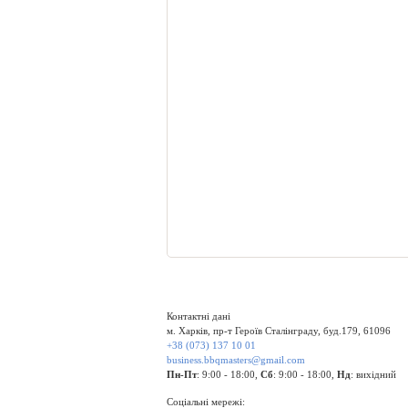
Контактні дані
м. Харків, пр-т Героїв Сталінграду, буд.179, 61096
+38 (073) 137 10 01
business.bbqmasters@gmail.com
Пн-Пт
: 9:00 - 18:00,
Сб
: 9:00 - 18:00,
Нд
: вихідний
Соціальні мережі: