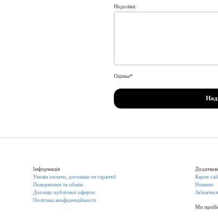
Недоліки:
Оцінка
Над
Інформація
Додатков
Умови оплати, доставки та гарантії
Карта са
Повернення та обмін
Новини
Договір публічної оферти
Зв'язатис
Політика конфіденційності
Ми прийм