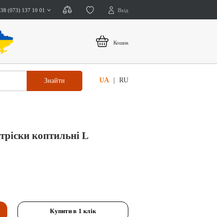
+38 (073) 137 10 01
Вхід
Кошик
UA
RU
Знайти
 тріски коптильні L
Купити в 1 клік