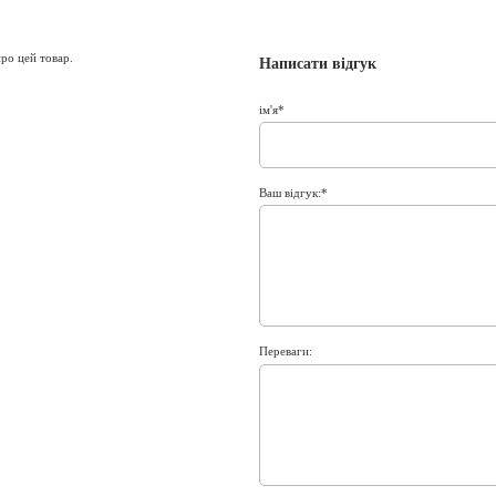
про цей товар.
Написати відгук
ім'я
Ваш відгук:
Переваги: