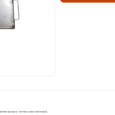
шення процесу чистки самої коптильні.