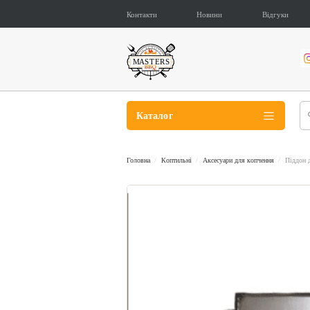
Контакти
Новини
Відгуки
Каталог
Головна
Коптильні
Аксесуари для копчення
Піддон д