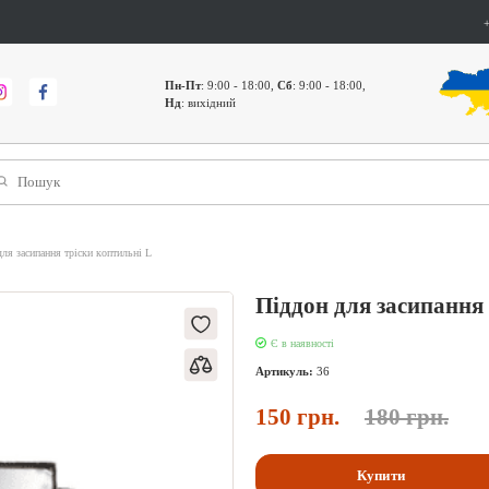
Пн-Пт
: 9:00 - 18:00,
Сб
: 9:00 - 18:00,
Нд
: вихідний
ля засипання тріски коптильні L
Піддон для засипання
Є в наявності
Артикуль:
36
150 грн.
180 грн.
Купити